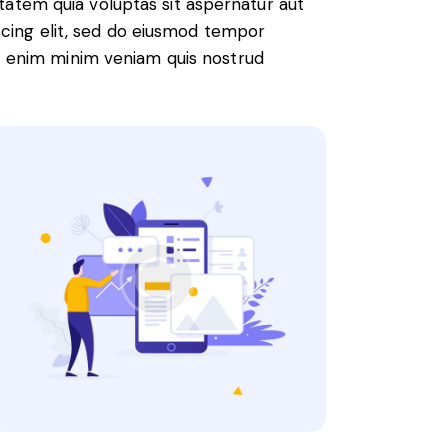
atem quia voluptas sit aspernatur aut
piscing elit, sed do eiusmod tempor
Ut enim minim veniam quis nostrud