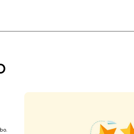
O
abo.